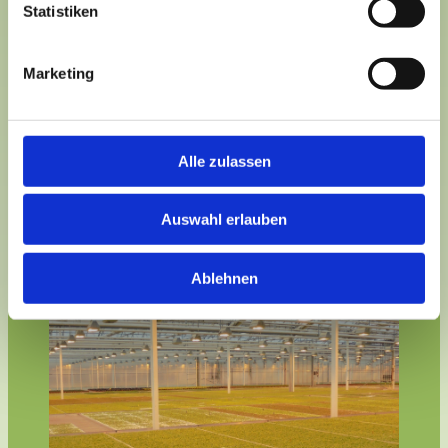
aus dem Vorjahresauftrag erzeugen. Fordern
Statistiken
Sie noch heute Ihre Zugangsdaten an und
bestellen Sie in Zukunft online. Oder richten
Sie sich weiterhin an ihren gewohnten
Marketing
Außendienstmitarbeiter.
Alle zulassen
Auswahl erlauben
Ablehnen