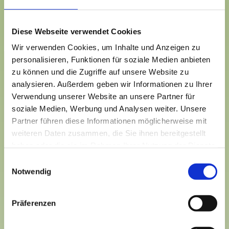
50 Tray- für überwinterte Jungpflanzen
Diese Webseite verwendet Cookies
Wir verwenden Cookies, um Inhalte und Anzeigen zu
personalisieren, Funktionen für soziale Medien anbieten
zu können und die Zugriffe auf unsere Website zu
analysieren. Außerdem geben wir Informationen zu Ihrer
Verwendung unserer Website an unsere Partner für
Bestellungen über das
soziale Medien, Werbung und Analysen weiter. Unsere
WEB Portal
Partner führen diese Informationen möglicherweise mit
weiteren Daten zusammen, die Sie ihnen bereitgestellt
haben oder die sie im Rahmen Ihrer Nutzung der Dienste
WEB Portal
gesammelt haben.
Einwilligungsauswahl
Wir haben für Sie unseren Internet Auftritt
Notwendig
neu gestaltet. Vom Menüpunkt Sortiment
können Sie sich in Ruhe unser Angebot
Präferenzen
ansehen. Wenn Sie sich zuvor als Kunde
einloggen, können Sie direkt eine Bestellung