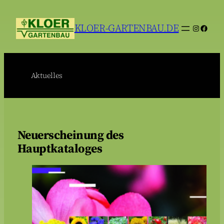
Zum
Inhalt
Instagra
Faceb
KLOER-GARTENBAU.DE
springen
Aktuelles
Neuerscheinung des
Hauptkataloges